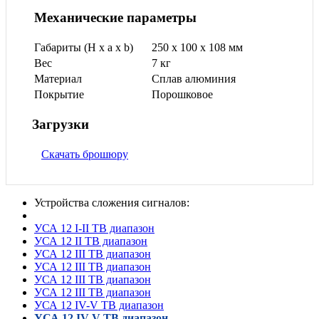
Механические параметры
Габариты (H x a x b)
250 x 100 x 108 мм
Вес
7 кг
Материал
Сплав алюминия
Покрытие
Порошковое
Загрузки
Скачать брошюру
Устройства сложения сигналов:
УСА 12
I-II ТВ диапазон
УСА 12
II ТВ диапазон
УСА 12
III ТВ диапазон
УСА 12
III ТВ диапазон
УСА 12
III ТВ диапазон
УСА 12
III ТВ диапазон
УСА 12
IV-V ТВ диапазон
УСА 12
IV-V ТВ диапазон