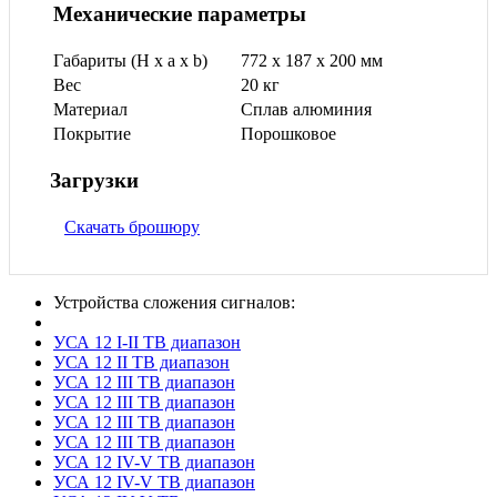
Механические параметры
Габариты (H x a x b)
772 x 187 x 200 мм
Вес
20 кг
Материал
Сплав алюминия
Покрытие
Порошковое
Загрузки
Скачать брошюру
Устройства сложения сигналов:
УСА 12
I-II ТВ диапазон
УСА 12
II ТВ диапазон
УСА 12
III ТВ диапазон
УСА 12
III ТВ диапазон
УСА 12
III ТВ диапазон
УСА 12
III ТВ диапазон
УСА 12
IV-V ТВ диапазон
УСА 12
IV-V ТВ диапазон