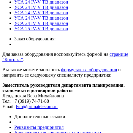
УСА 24
IV-V ТВ диапазон
УСА 24
IV-V ТВ диапазон
УСА 24
IV-V ТВ диапазон
УСА 24
IV-V ТВ диапазон
УСА 24
IV-V ТВ диапазон
УСА 25
IV-V ТВ диапазон
Заказ оборудования:
Для заказа оборудования воспользуйтесь формой на
странице
"Контакт"
.
Вы также можете заполнить
форму заказа оборудования
и
направить ее следующему специалисту предприятия:
Заместитель руководителя департамента планирования,
экономики и договорной работы
Левданская Вера Михайловна
Тел. +7 (3919) 74-71-88
Email:
lvm@primatelecom.ru
Дополнительные ссылки:
Реквизиты предприятия
Учредительные документы, свидетельства